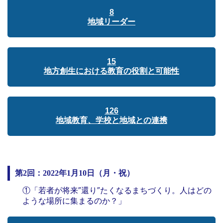
8
地域リーダー
15
地方創生における教育の役割と可能性
126
地域教育、学校と地域との連携
第2回：2022年1月10日（月・祝）
①「若者が将来″還り″たくなるまちづくり。人はどの
ような場所に集まるのか？」