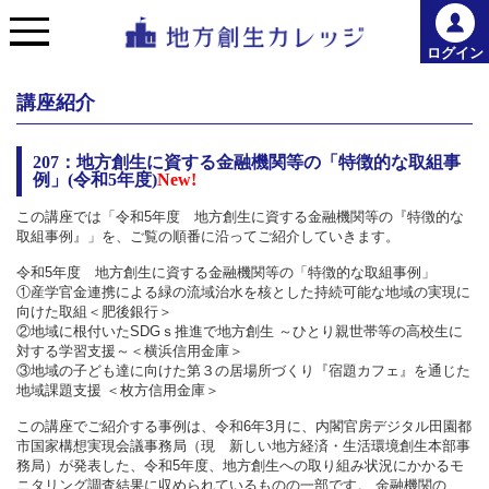
ログイン
講座紹介
207：地方創生に資する金融機関等の「特徴的な取組事
例」(令和5年度)
New!
この講座では「令和5年度 地方創生に資する金融機関等の『特徴的な
取組事例』」を、ご覧の順番に沿ってご紹介していきます。
令和5年度 地方創生に資する金融機関等の「特徴的な取組事例」
①産学官金連携による緑の流域治水を核とした持続可能な地域の実現に
向けた取組＜肥後銀行＞
②地域に根付いたSDGｓ推進で地方創生 ～ひとり親世帯等の高校生に
対する学習支援～＜横浜信用金庫＞
③地域の子ども達に向けた第３の居場所づくり『宿題カフェ』を通じた
地域課題支援 ＜枚方信用金庫＞
この講座でご紹介する事例は、令和6年3月に、内閣官房デジタル田園都
市国家構想実現会議事務局（現 新しい地方経済・生活環境創生本部事
務局）が発表した、令和5年度、地方創生への取り組み状況にかかるモ
ニタリング調査結果に収められているものの一部です。 金融機関の