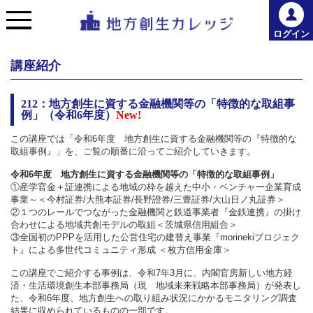
ログイン
講座紹介
212：地方創生に資する金融機関等の「特徴的な取組事
例」（令和6年度）
New!
この講座では「令和6年度 地方創生に資する金融機関等の『特徴的な
取組事例』」を、ご覧の順番に沿ってご紹介していきます。
令和6年度 地方創生に資する金融機関等の「特徴的な取組事例」
①産学官金＋証連携による地域の枠を越えた中小・ベンチャー企業育成
事業～＜今村証券/大熊本証券/長野證券/三豊証券/大山日ノ丸証券＞
②１つのレールでつながった金融機関と鉄道事業者『金鉄連携』の掛け
合わせによる地域共創モデルの取組＜茨城県信用組合＞
③全国初のPPPを活用した公営住宅の建替え事業『morinekiプロジェク
ト』による多世代コミュニティ形成 ＜枚方信用金庫＞
この講座でご紹介する事例は、令和7年3月に、内閣官房新しい地方経
済・生活環境創生本部事務局（現 地域未来戦略本部事務局）が発表し
た、令和6年度、地方創生への取り組み状況にかかるモニタリング調査
結果に収められているものの一部です。