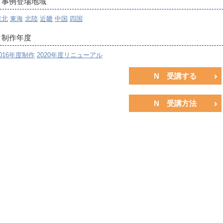
事例登場地域
東北
東海
北陸
近畿
中国
四国
制作年度
016年度制作
2020年度リニューアル
N 受講する
N 受講方法