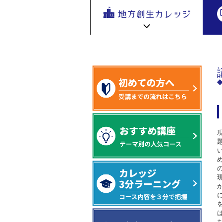
地方創生
地方創生 eラーニング講座
専門編
地方
を無料eラ
ーニング
で学ぶ。
専門家の
地方創生カレッジ HOME
連携・交流ひろば HOME
講座が200
e
ラーニング講座 HOME
以上
新着情報
連携・交流ひろばについて
初めての方へ
地方創生カレッジ活用の流れ
全国で活躍する地方創生専門人材
受講方法
ビデオライブラリ
地方創生応援プロジェクト