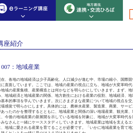
総合プロデューサー
専門編 総合プロデューサー 戦略の事業化
>
>
>
>
>007
創生カレッジ
eラーニング講座
連携
講座紹介
地方創生カレッジについて
地方創生×デジタル
New!
テーマ別おすすめ受講コース
007：地域産業
eラーニング講座 HOME
地方創生の実践事例紹介
eラーニング受講者の声
サイトマップ
イベント情報
現在、各地の地域経済は少子高齢化、人口減少が進む中、市場の縮小、国際競
題に直面しています。ここでは、地域の産業の視点に立ち、地域が大変革時代
い地域の産業集積、産業構造とは何かなどを明らかにしていきます。まず、地
め、地域経済と地域産業の関係、地方創生における産業の役割、地域経済、地
の基本的事項を学んでいきます。次にさまざまな産業について地域の視点を交
現場感覚で明らかにします。具体的には、農林水産業、製造業、商業、サービ
があったのかを整理するとともに、地域産業と関係の深い地場産業、観光業、
に、今後の地域産業の新展開を示している地域を対象に、地域が大変革時代を
をみなさんと一緒にケーススタディしていきます。地域産業は地域を支えるエ
は、地域に愛される産業を育てることが必要です。「いかに地域産業を育て地
ち抜くヒントを一緒に見つけようではありませんか。