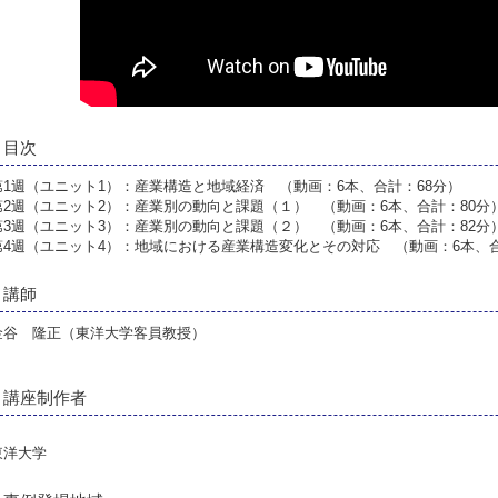
目次
第1週（ユニット1）：産業構造と地域経済 （動画：6本、合計：68分）
第2週（ユニット2）：産業別の動向と課題（１） （動画：6本、合計：80分
第3週（ユニット3）：産業別の動向と課題（２） （動画：6本、合計：82分
第4週（ユニット4）：地域における産業構造変化とその対応 （動画：6本、合
講師
金谷 隆正（東洋大学客員教授）
講座制作者
東洋大学