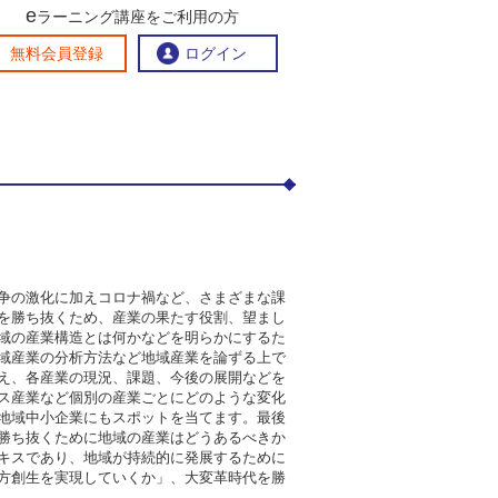
e
：地域産業
ラーニング講座をご利用の方
交流ひろば
無料会員登録
ログイン
おすすめする理由
地方創生交流掲示板
eラーニング講座を探す
官民連携講座
地方創生に役立つコンテンツ集
お問い合わせ
争の激化に加えコロナ禍など、さまざまな課
を勝ち抜くため、産業の果たす役割、望まし
域の産業構造とは何かなどを明らかにするた
域産業の分析方法など地域産業を論ずる上で
え、各産業の現況、課題、今後の展開などを
ス産業など個別の産業ごとにどのような変化
地域中小企業にもスポットを当てます。最後
勝ち抜くために地域の産業はどうあるべきか
キスであり、地域が持続的に発展するために
方創生を実現していくか」、大変革時代を勝