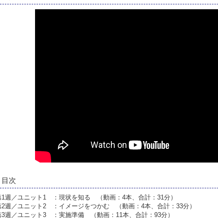
目次
第1週／ユニット1 ：現状を知る （動画：4本、合計：31分）
第2週／ユニット2 ：イメージをつかむ （動画：4本、合計：33分）
第3週／ユニット3 ：実施準備 （動画：11本、合計：93分）