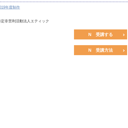
019年度制作
特定非営利活動法人エティック
N 受講する
N 受講方法