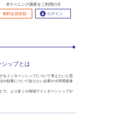
e
7：地域にも企業にもメリットのあるインターンシップと
ラーニング講座をご利用の方
交流ひろば
無料会員登録
ログイン
おすすめする理由
地方創生交流掲示板
eラーニング講座を探す
ンシップとは
官民連携講座
地方創生に役立つコンテンツ集
お問い合わせ
がるインターンシップについて考えたいと思
法や効果について知りたい企業や大学関係者
とで、より多くの地域でインターンシップが