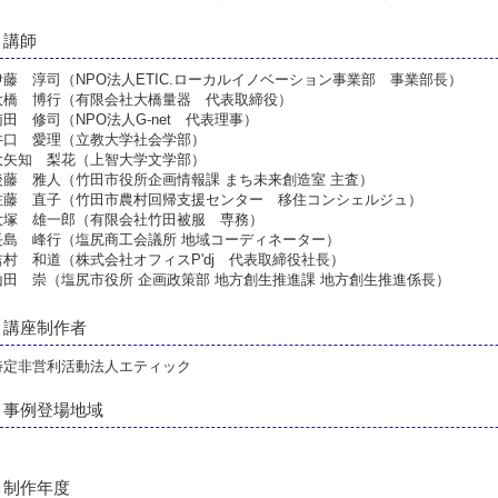
講師
伊藤 淳司（NPO法人ETIC.ローカルイノベーション事業部 事業部長）
大橋 博行（有限会社大橋量器 代表取締役）
南田 修司（NPO法人G-net 代表理事）
井口 愛理（立教大学社会学部）
大矢知 梨花（上智大学文学部）
後藤 雅人（竹田市役所企画情報課 まち未来創造室 主査）
佐藤 直子（竹田市農村回帰支援センター 移住コンシェルジュ）
大塚 雄一郎（有限会社竹田被服 専務）
長島 峰行（塩尻商工会議所 地域コーディネーター）
吉村 和道（株式会社オフィスP'dj 代表取締役社長）
山田 崇（塩尻市役所 企画政策部 地方創生推進課 地方創生推進係長）
講座制作者
特定非営利活動法人エティック
事例登場地域
制作年度