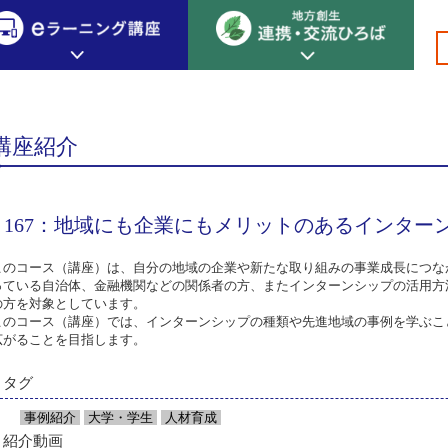
総合プロデューサー
専門編 総合プロデューサー 戦略の事業化
>
>
>
>
>16
創生カレッジ
eラーニング講座
連携
講座紹介
地方創生カレッジについて
地方創生×デジタル
New!
テーマ別おすすめ受講コース
167：地域にも企業にもメリットのあるインター
eラーニング講座 HOME
地方創生の実践事例紹介
eラーニング受講者の声
サイトマップ
イベント情報
このコース（講座）は、自分の地域の企業や新たな取り組みの事業成長につな
っている自治体、金融機関などの関係者の方、またインターンシップの活用方
の方を対象としています。
このコース（講座）では、インターンシップの種類や先進地域の事例を学ぶこ
広がることを目指します。
タグ
事例紹介
大学・学生
人材育成
紹介動画