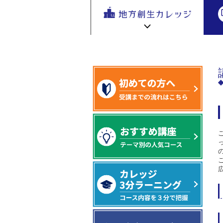
地方創生
地方創生 eラーニング講座
専門編
地方
を無料eラ
は
ーニング
で学ぶ。
専門家の
地方創生カレッジ HOME
連携・交流ひろば HOME
講座が200
e
ラーニング講座 HOME
以上
新着情報
連携・交流ひろばについて
初めての方へ
地方創生カレッジ活用の流れ
全国で活躍する地方創生専門人材
受講方法
ビデオライブラリ
地方創生応援プロジェクト