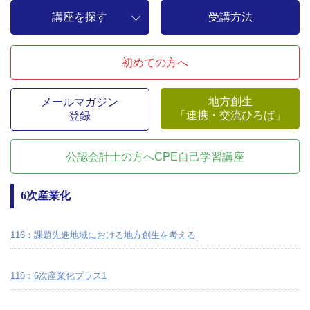
講座を探す
受講方法
初めての方へ
地方創生
メールマガジン
「連携・交流ひろば」
登録
公認会計士の方へ
CPE自己学習講座
6次産業化
116：課題先進地域における地方創生を考える
118：6次産業化プラス1