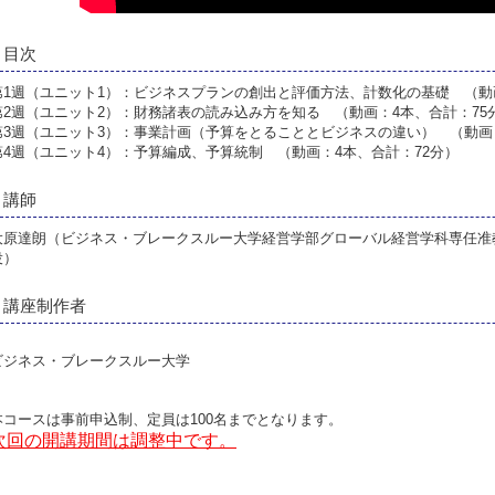
目次
第1週（ユニット1）：ビジネスプランの創出と評価方法、計数化の基礎 （動画
第2週（ユニット2）：財務諸表の読み込み方を知る （動画：4本、合計：75
第3週（ユニット3）：事業計画（予算をとることとビジネスの違い） （動画：
第4週（ユニット4）：予算編成、予算統制 （動画：4本、合計：72分）
講師
大原達朗（ビジネス・ブレークスルー大学経営学部グローバル経営学科専任准
役）
講座制作者
ビジネス・ブレークスルー大学
本コースは事前申込制、定員は100名までとなります。
次回の開講期間は調整中です。