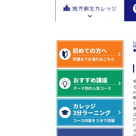
地方創生
地方創生 eラーニング講座
基盤編
地方
を無料eラ
ーニング
で学ぶ。
専門家の
地方創生カレッジ HOME
連携・交流ひろば HOME
講座が200
e
ラーニング講座 HOME
以上
新着情報
連携・交流ひろばについて
初めての方へ
地方創生カレッジ活用の流れ
全国で活躍する地方創生専門人材
受講方法
ビデオライブラリ
地方創生応援プロジェクト