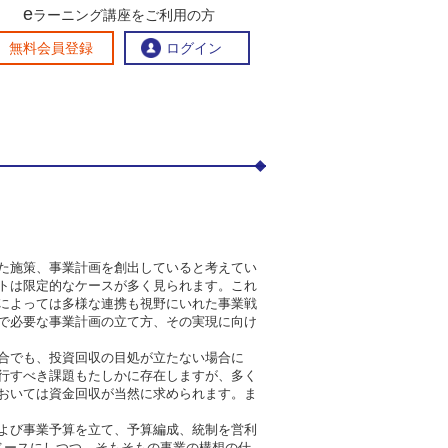
e
ラーニング講座をご利用の方
交流ひろば
無料会員登録
ログイン
おすすめする理由
地方創生交流掲示板
eラーニング講座を探す
官民連携講座
地方創生に役立つコンテンツ集
お問い合わせ
た施策、事業計画を創出していると考えてい
トは限定的なケースが多く見られます。これ
によっては多様な連携も視野にいれた事業戦
で必要な事業計画の立て方、その実現に向け
合でも、投資回収の目処が立たない場合に
行すべき課題もたしかに存在しますが、多く
おいては資金回収が当然に求められます。ま
よび事業予算を立て、予算編成、統制を営利
ベースにしつつ、そもそもの事業の構想の仕