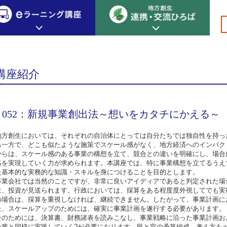
基盤編 事業化・事業推進
>
>
>
>052：新規事業創出法～想いをカタチにかえる～
創生カレッジ
eラーニング講座
連携
講座紹介
地方創生カレッジについて
地方創生×デジタル
New!
テーマ別おすすめ受講コース
052：新規事業創出法～想いをカタチにかえる～
eラーニング講座 HOME
地方創生の実践事例紹介
eラーニング受講者の声
サイトマップ
イベント情報
地方創生においては、それぞれの自治体にとっては自分たちでは独自性を持っ
る一方で、どこも似たような施策でスケール感がなく、地方経済へのインパク
からは、スケール感のある事業の構想を立て、競合との違いを明確にし、場合
略を実現していく力が求められます。本講座では、特に事業構想を立てるうえ
た基本的な実務的な知識・スキルを身につけることを目的とします。
事業会社では当然のことですが、非常に良いアイディアであると判定された場
は、投資が見送られます。行政においては、採算をある程度度外視してでも実
の場合は、採算を重視しなければ、継続できません。したがって、事業計画に
た、スケールアップのためには、確実に事業計画を遂行する必要があります。
そのためには、決算書、財務諸表を読みこなし、事業戦略に沿った事業計画お
企業と同様に実践していく?が必要になります。民と官の予算編成、考え方を