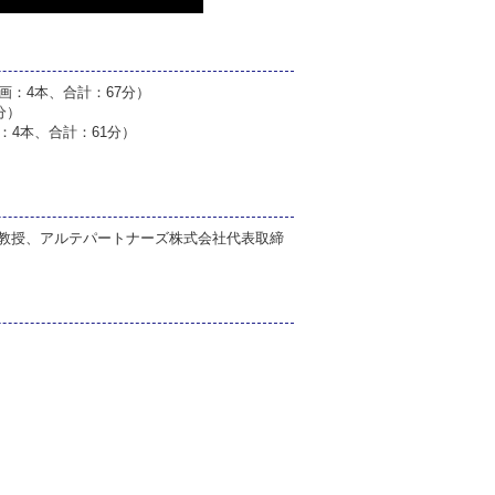
：4本、合計：67分）
分）
4本、合計：61分）
教授、アルテパートナーズ株式会社代表取締