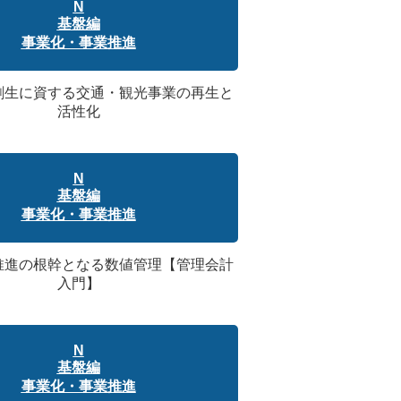
N
基盤編
事業化・事業推進
方創生に資する交通・観光事業の再生と
活性化
N
基盤編
事業化・事業推進
業推進の根幹となる数値管理【管理会計
入門】
N
基盤編
事業化・事業推進