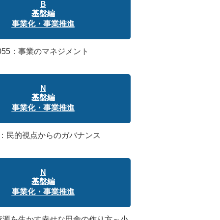
B
基盤編
事業化・事業推進
055：事業のマネジメント
N
基盤編
事業化・事業推進
4：民的視点からのガバナンス
N
基盤編
事業化・事業推進
域資源を生かす幸せな田舎の作り方～小