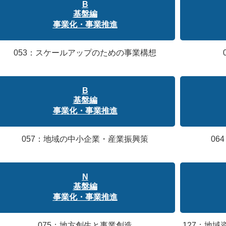
B
基盤編
事業化・事業推進
053：スケールアップのための事業構想
B
基盤編
事業化・事業推進
057：地域の中小企業・産業振興策
06
N
基盤編
事業化・事業推進
075：地方創生と事業創造
127：地