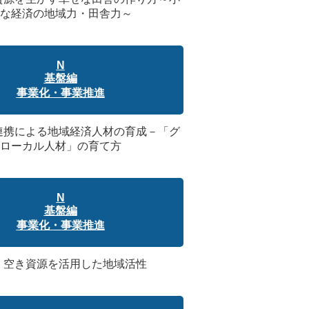
な経済の地域力・田舎力～
N
基盤編
事業化・事業推進
学連携による地域経済人材の育成－「グ
ローカル人材」の育て方
N
基盤編
事業化・事業推進
3：空き資源を活用した地域活性