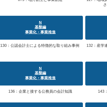
さ
N
基盤編
事業化・事業推進
130：公認会計士による特徴的な取り組み事例
132：産
N
基盤編
事業化・事業推進
136：企業と接する公務員の会計知識
14