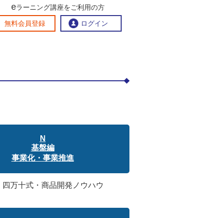
e
ラーニング講座をご利用の方
交流ひろば
無料会員登録
ログイン
おすすめする理由
地方創生交流掲示板
eラーニング講座を探す
官民連携講座
地方創生に役立つコンテンツ集
お問い合わせ
N
基盤編
事業化・事業推進
3：四万十式・商品開発ノウハウ