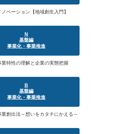
：イノベーション【地域創生入門】
N
基盤編
事業化・事業推進
：事業特性の理解と企業の実態把握
B
基盤編
事業化・事業推進
規事業創出法～想いをカタチにかえる～