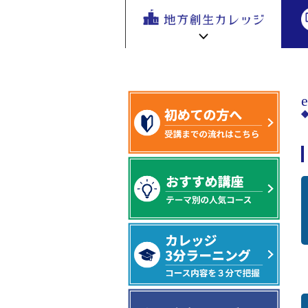
地方創生
地方創生 eラーニング講座
基盤編
地方
を無料eラ
ーニング
で学ぶ。
専門家の
地方創生カレッジ HOME
連携・交流ひろば HOME
講座が200
e
ラーニング講座 HOME
以上
新着情報
連携・交流ひろばについて
初めての方へ
地方創生カレッジ活用の流れ
全国で活躍する地方創生専門人材
受講方法
ビデオライブラリ
地方創生応援プロジェクト