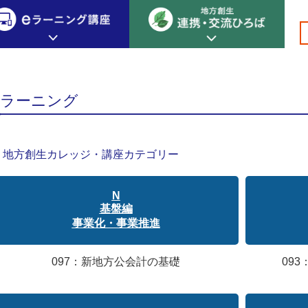
>
>
>基盤編 事業化・事業推進
創生カレッジ
eラーニング講座
連携
eラーニング
地方創生カレッジについて
地方創生×デジタル
New!
テーマ別おすすめ受講コース
eラーニング講座 HOME
地方創生の実践事例紹介
地方創生カレッジ・講座カテゴリー
eラーニング受講者の声
サイトマップ
イベント情報
N
基盤編
事業化・事業推進
097：新地方公会計の基礎
09