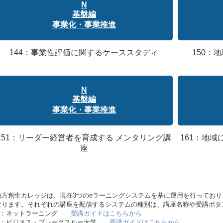
N
基盤編
事業化・事業推進
144：事業性評価に関するケーススタディ
150：
N
基盤編
事業化・事業推進
151：リーダー経営者を育成する メンタリング講
161：地
座
地方創生カレッジは、現在3つのeラーニングシステムを基に運用を行ってお
なります。それぞれの講座を配信するシステムの種別は、講座名称や受講ボタ
N：ネットラーニング
受講ガイドはこちらから
B：ビジネス・ブレークスルー大学
受講ガイドはこちらから