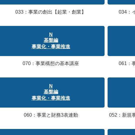
033：事業の創出【起業・創業】
034
N
基盤編
事業化・事業推進
070：事業構想の基本講座
061
N
基盤編
事業化・事業推進
060：事業と財務3表連動
052：新