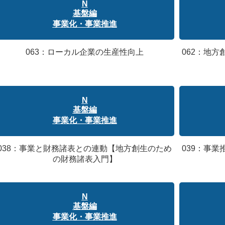
N
基盤編
事業化・事業推進
063：ローカル企業の生産性向上
062：地
N
基盤編
事業化・事業推進
038：事業と財務諸表との連動【地方創生のため
039：事
の財務諸表入門】
N
基盤編
事業化・事業推進