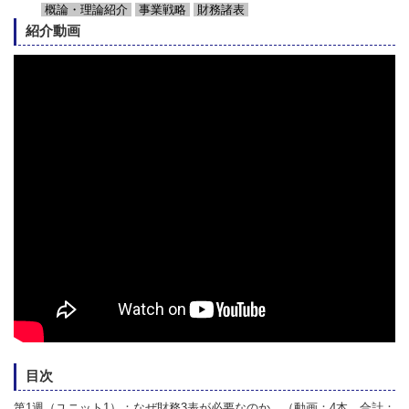
概論・理論紹介
事業戦略
財務諸表
紹介動画
目次
第1週（ユニット1）：なぜ財務3表が必要なのか （動画：4本、合計：