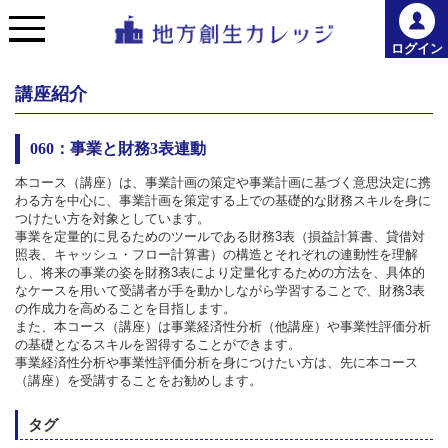
ログイン
講座紹介
060：事業と財務3表連動
本コース（講座）は、事業計画の策定や事業計画に基づく意思決定に携
わる方を中心に、事業計画を策定する上での基礎的な財務スキルを身に
つけたい方を対象としています。
事業を定量的に見るためのツールである財務3表（損益計算書、貸借対
照表、キャッシュ・フロー計算書）の構造とそれぞれの連動性を理解
し、将来の事業の姿を財務3表により定量化するための方法を、具体的
なケースを用いて受講者が手を動かしながら学習することで、財務3表
の作成力を高めることを目指します。
また、本コース（講座）は事業経済性分析（他講座）や事業性評価分析
の基礎となるスキルを習得することができます。
事業経済性分析や事業性評価分析を身につけたい方は、先に本コース
（講座）を受講することをお勧めします。
タグ