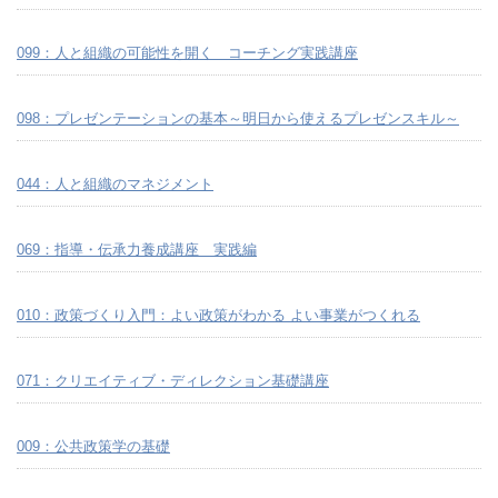
099：人と組織の可能性を開く コーチング実践講座
098：プレゼンテーションの基本～明日から使えるプレゼンスキル～
044：人と組織のマネジメント
069：指導・伝承力養成講座 実践編
010：政策づくり入門：よい政策がわかる よい事業がつくれる
071：クリエイティブ・ディレクション基礎講座
009：公共政策学の基礎