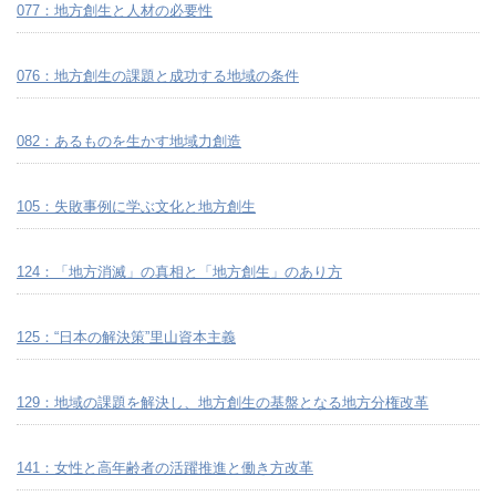
077：地方創生と人材の必要性
076：地方創生の課題と成功する地域の条件
082：あるものを生かす地域力創造
105：失敗事例に学ぶ文化と地方創生
124：「地方消滅」の真相と「地方創生」のあり方
125：“日本の解決策”里山資本主義
129：地域の課題を解決し、地方創生の基盤となる地方分権改革
141：女性と高年齢者の活躍推進と働き方改革