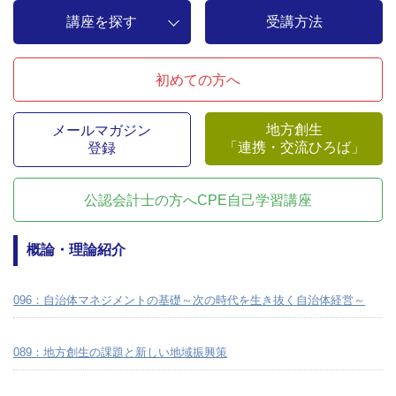
講座を探す
受講方法
初めての方へ
地方創生
メールマガジン
「連携・交流ひろば」
登録
公認会計士の方へ
CPE自己学習講座
概論・理論紹介
096：自治体マネジメントの基礎～次の時代を生き抜く自治体経営～
089：地方創生の課題と新しい地域振興策