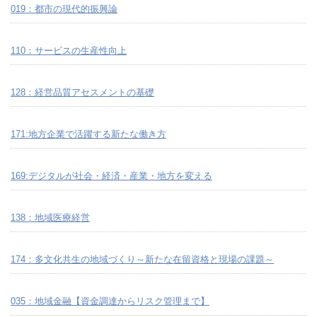
019：都市の現代的振興論
110：サービスの生産性向上
128：経営品質アセスメントの基礎
171:地方企業で活躍する新たな働き方
169:デジタルが社会・経済・産業・地方を変える
138：地域医療経営
174：多文化共生の地域づくり～新たな在留資格と現場の課題～
035：地域金融【資金調達からリスク管理まで】