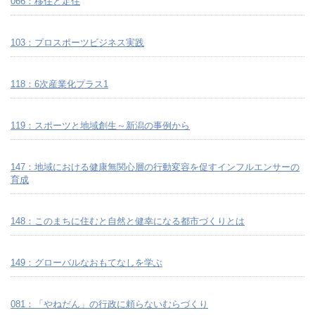
066：移住と定住
103：プロスポーツビジネス実践
118：6次産業化プラス1
119：スポーツと地域創生～新潟の事例から
147：地域における健康無関心層の行動変容を促すインフルエンサーの
育成
148：このまちに住むと自然と健幸になる都市づくりとは
149：グローバルなおもてなしを学ぶ
081：「やねだん」の行政に頼らないむらづくり