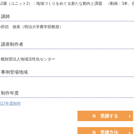
第2週（ユニット2）：地域づくりをめぐる新たな動向と課題 （動画：3本、合
講師
小田切 徳美（明治大学農学部教授）
講座制作者
一般財団法人地域活性化センター
事例登場地域
制作年度
017年度制作
N 受講する
N 受講方法