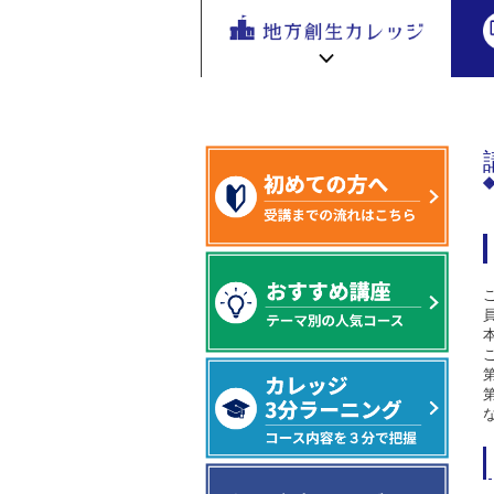
地方創生
地方創生 eラーニング講座
専門編
地方
を無料eラ
ーニング
で学ぶ。
専門家の
地方創生カレッジ HOME
連携・交流ひろば HOME
講座が200
e
ラーニング講座 HOME
以上
新着情報
連携・交流ひろばについて
初めての方へ
地方創生カレッジ活用の流れ
全国で活躍する地方創生専門人材
受講方法
ビデオライブラリ
地方創生応援プロジェクト