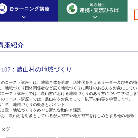
専門編 地域コミュニティリーダー
>
>
>
>107：農山村の地域づくり
創生カレッジ
eラーニング講座
連携
講座紹介
地方創生カレッジについて
地方創生×デジタル
New!
テーマ別おすすめ受講コース
107：農山村の地域づくり
eラーニング講座 HOME
地方創生の実践事例紹介
eラーニング受講者の声
サイトマップ
イベント情報
このコース（講座）は、地域全体を俯瞰し活性化を考えるリーダー及びその補
員、地域づくり団体関係者など広く地域づくりに興味のある方を対象にしてい
本コース（講座）では、農山村における地域づくりのあり方について学習しま
このコース（講座）では、農山村を対象として、以下の内容を学習します。
第１章 地域づくりの概念とポイント
第２章 地域づくりをめぐる新たな動向と課題
なお、農山村を対象としているが大都市や地方都市をはじめとする他の地域に
タグ