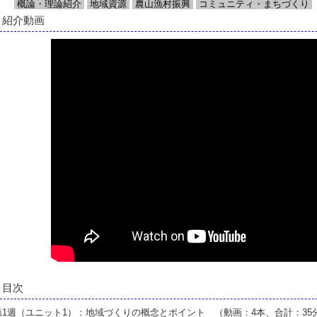
概論・理論紹介
地域資源
農山漁村振興
コミュニティ・まちづくり
紹介動画
目次
第1週（ユニット1）：地域づくりの概念とポイント （動画：4本、合計：35