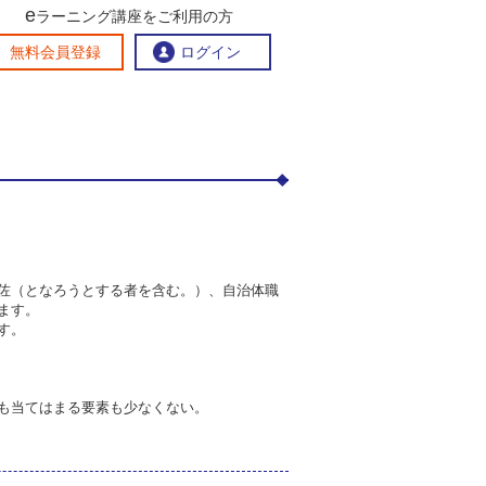
e
ラーニング講座をご利用の方
交流ひろば
無料会員登録
ログイン
おすすめする理由
地方創生交流掲示板
eラーニング講座を探す
官民連携講座
地方創生に役立つコンテンツ集
お問い合わせ
佐（となろうとする者を含む。）、自治体職
ます。
す。
も当てはまる要素も少なくない。