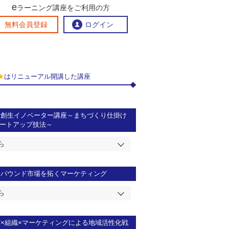
e
ラーニング講座をご利用の方
交流ひろば
無料会員登録
ログイン
★
はリニューアル開講した講座
おすすめする理由
地方創生交流掲示板
eラーニング講座を探す
官民連携講座
地方創生に役立つコンテンツ集
方創生イノベーター講座～まちづくり仕掛け
タートアップ技法～
お問い合わせ
ら
ンバウンド市場を拓くマーケティング
ら
材×組織×マーケティングによる地域活性化戦