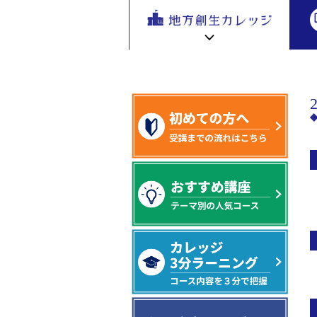
地方創生
開講／リニューアル年度別に講座を探す
地方
を無料eラ
ーニング
で学ぶ。
専門家の
地方創生カレッジ HOME
連携・交流ひろば HOME
講座が200
e
ラーニング講座 HOME
以上
新着情報
連携・交流ひろばについて
初めての方へ
地方創生カレッジ活用の流れ
全国で活躍する地方創生専門人材
受講方法
ビデオライブラリ
地方創生応援プロジェクト