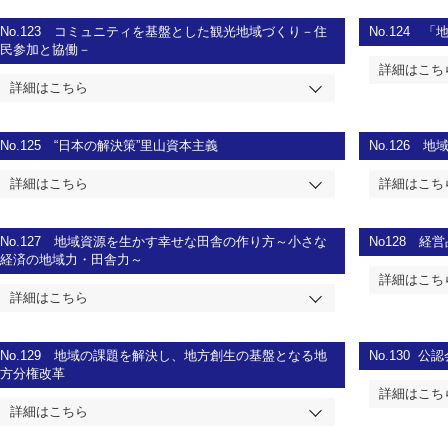
No.123
コミュニティを基盤とした観光地域づくり－住
No.124
「
民参加と協働－
詳細はこち
詳細はこちら
No.125
“日本の解決策”里山資本主義
No.126
地
詳細はこちら
詳細はこち
No.127
地域資源を生かす幸せな田舎の作り方～小さな
No128
経営
経済の地域力・田舎力～
詳細はこち
詳細はこちら
No.129
地域の課題を解決し、地方創生の基盤となる地
No.130
公認
方分権改革
詳細はこち
詳細はこちら