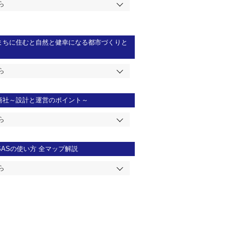
ら
まちに住むと自然と健幸になる都市づくりと
ら
商社～設計と運営のポイント～
ら
SASの使い方 全マップ解説
ら