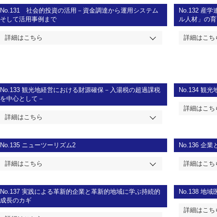
No.131
社会的投資の活用－資金調達から運用システム
No.132
産学
そして活用事例まで
ル人材」の育
詳細はこちら
詳細はこち
No.133
観光地経営における財源確保－入湯税の超過課税
No.134
観光
を中心として－
詳細はこち
詳細はこちら
No.135
ニューツーリズム2
No.136
企業
詳細はこちら
詳細はこち
No.137
実践による革新的企業と革新的地域に学ぶ持続的
No.138
地域
成長のカギ
詳細はこち