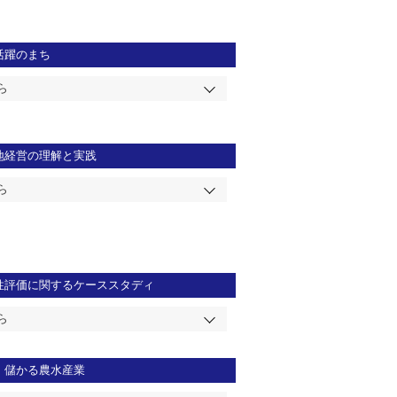
活躍のまち
ら
地経営の理解と実践
ら
性評価に関するケーススタディ
ら
！儲かる農水産業