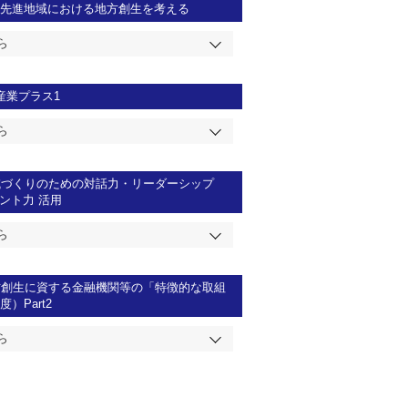
題先進地域における地方創生を考える
ら
産業プラス1
ら
域づくりのための対話力・リーダーシップ
ント力 活用
ら
方創生に資する金融機関等の「特徴的な取組
）Part2
ら