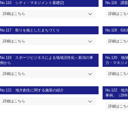
No.115
シティ・マネジメント基礎(2)
No.116
課
詳細はこちら
詳細はこち
No.117
祭りを核としたまちづくり
No.118
6次
詳細はこちら
詳細はこち
No.119
スポーツビジネスによる地域活性化～新潟の事
No.120
地
例から
力・マネジメ
詳細はこちら
詳細はこち
No.121
地方創生に関する施策の紹介
No.122
地
事例」（28年度
詳細はこちら
詳細はこち