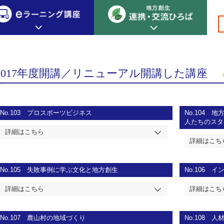
>
>2017年度開講／リニューアル開講した講座
創生カレッジ
eラーニング講座
連携
2017年度開講／リニューアル開講した講座
地方創生カレッジについて
地方創生×デジタル
New!
テーマ別おすすめ受講コース
eラーニング講座 HOME
地方創生の実践事例紹介
No.103
プロスポーツビジネス
No.104
地
eラーニング受講者の声
人たちのス
サイトマップ
イベント情報
詳細はこちら
詳細はこち
No.105
失敗事例に学ぶ文化と地方創生
No.106
イ
詳細はこちら
詳細はこち
No.107
農山村の地域づくり
No.108
人