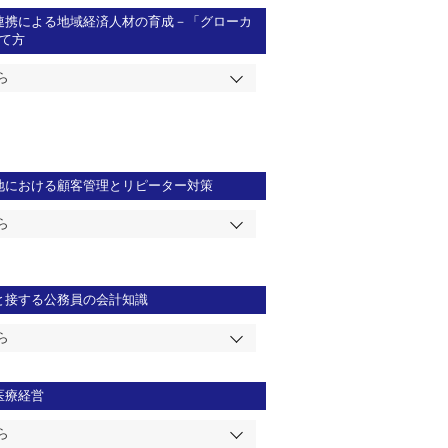
連携による地域経済人材の育成－「グローカ
て方
ら
地における顧客管理とリピーター対策
ら
と接する公務員の会計知識
ら
医療経営
ら