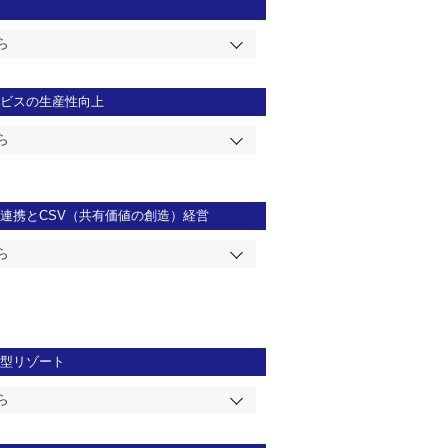
ら
ービスの生産性向上
ら
連携とCSV（共有価値の創造）経営
ら
合型リゾート
ら