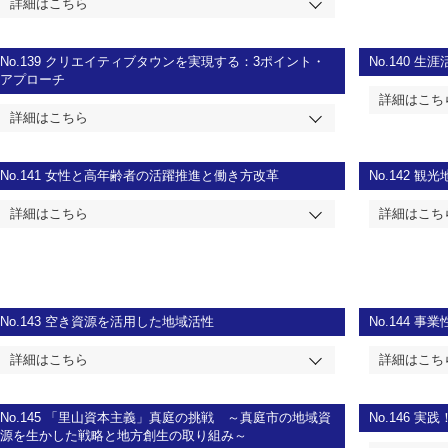
詳細はこちら
No.139
クリエイティブタウンを実現する：3ポイント・
No.140
生涯
アプローチ
詳細はこち
詳細はこちら
No.141
女性と高年齢者の活躍推進と働き方改革
No.142
観光
詳細はこちら
詳細はこち
No.143
空き資源を活用した地域活性
No.144
事業
詳細はこちら
詳細はこち
No.145
「里山資本主義」真庭の挑戦 ～真庭市の地域資
No.146
実践
源を生かした戦略と地方創生の取り組み～