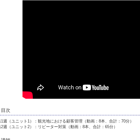
目次
第1週（ユニット1）：観光地における顧客管理（動画：8本、合計：70分）
第2週（ユニット2）：リピーター対策（動画：8本、合計：65分）