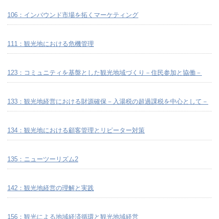
106：インバウンド市場を拓くマーケティング
111：観光地における危機管理
123：コミュニティを基盤とした観光地域づくり－住民参加と協働－
133：観光地経営における財源確保－入湯税の超過課税を中心として－
134：観光地における顧客管理とリピーター対策
135：ニューツーリズム2
142：観光地経営の理解と実践
156：観光による地域経済循環と観光地域経営