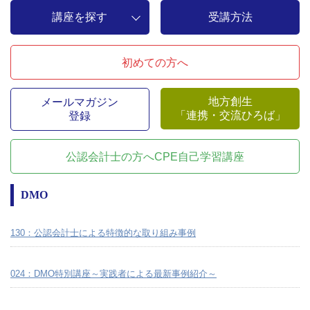
講座を探す
受講方法
初めての方へ
地方創生
メールマガジン
「連携・交流ひろば」
登録
公認会計士の方へ
CPE自己学習講座
DMO
130：公認会計士による特徴的な取り組み事例
024：DMO特別講座～実践者による最新事例紹介～