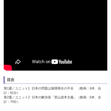
目次
第1週／ユニット1 日本の問題は循環再生の不全 （動画：6本、合
計：61分）
第2週／ユニット2 日本の解決策「里山資本主義」（動画：6本、合
計：74分）