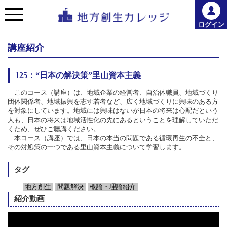
ログイン
講座紹介
125：
“日本の解決策”里山資本主義
このコース（講座）は、地域企業の経営者、自治体職員、地域づくり
団体関係者、地域振興を志す若者など、広く地域づくりに興味のある方
を対象にしています。地域には興味はないが日本の将来は心配だという
人も、日本の将来は地域活性化の先にあるということを理解していただ
くため、ぜひご聴講ください。
本コース（講座）では、日本の本当の問題である循環再生の不全と、
その対処策の一つである里山資本主義について学習します。
タグ
地方創生
問題解決
概論・理論紹介
紹介動画