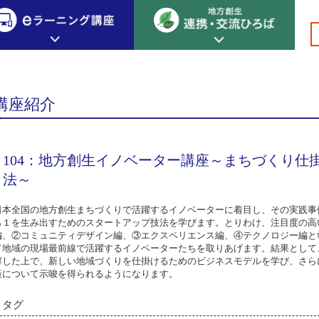
分野別プロデューサー
専門編 分野別プロデューサー その他
>
>
>
>
>104
創生カレッジ
eラーニング講座
連携
講座紹介
地方創生カレッジについて
地方創生×デジタル
New!
テーマ別おすすめ受講コース
104：地方創生イノベーター講座～まちづくり仕
eラーニング講座 HOME
地方創生の実践事例紹介
eラーニング受講者の声
法～
サイトマップ
イベント情報
日本全国の地方創生まちづくりで活躍するイノベーターに着目し、その実践事
ら１を生み出すためのスタートアップ技法を学びます。とりわけ、注目度の高
編、②コミュニティデザイン編、③エクスペリエンス編、④テクノロジー編と
て地域の現場最前線で活躍するイノベーターたちを取りあげます。結果として
解した上で、新しい地域づくりを仕掛けるためのビジネスモデルを学び、さら
策について示唆を得られるようになります。
タグ