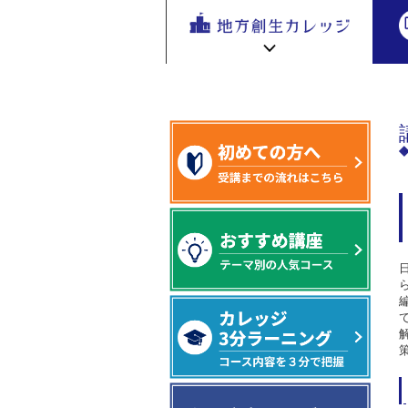
地方創生
地方創生 eラーニング講座
専門編
地方
を無料eラ
スタートアップ技法～
ーニング
で学ぶ。
専門家の
地方創生カレッジ HOME
連携・交流ひろば HOME
講座が200
e
ラーニング講座 HOME
以上
新着情報
連携・交流ひろばについて
初めての方へ
地方創生カレッジ活用の流れ
全国で活躍する地方創生専門人材
受講方法
ビデオライブラリ
地方創生応援プロジェクト