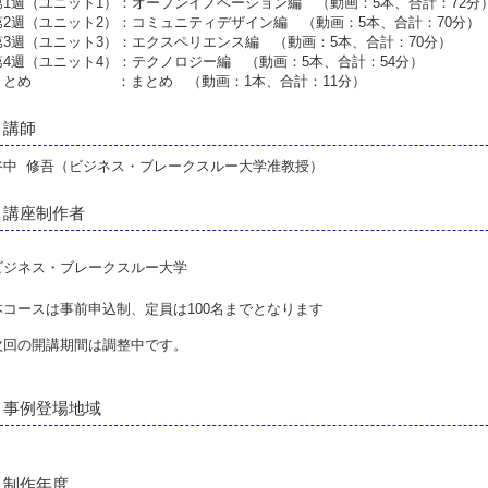
第1週（ユニット1）：オープンイノベーション編 （動画：5本、合計：72分
第2週（ユニット2）：コミュニティデザイン編 （動画：5本、合計：70分）
第3週（ユニット3）：エクスペリエンス編 （動画：5本、合計：70分）
第4週（ユニット4）：テクノロジー編 （動画：5本、合計：54分）
まとめ ：まとめ （動画：1本、合計：11分）
講師
谷中 修吾（ビジネス・ブレークスルー大学准教授）
講座制作者
ビジネス・ブレークスルー大学
本コースは事前申込制、定員は100名までとなります
次回の開講期間は調整中です。
事例登場地域
制作年度