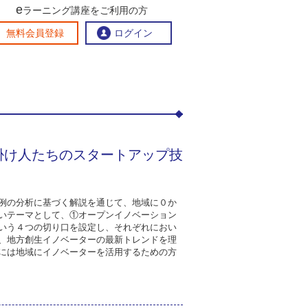
e
：地方創生イノベーター講座～まちづくり仕掛け人たちの
ラーニング講座をご利用の方
交流ひろば
無料会員登録
ログイン
おすすめする理由
地方創生交流掲示板
eラーニング講座を探す
掛け人たちのスタートアップ技
官民連携講座
地方創生に役立つコンテンツ集
お問い合わせ
例の分析に基づく解説を通じて、地域に０か
いテーマとして、①オープンイノベーション
いう４つの切り口を設定し、それぞれにおい
、地方創生イノベーターの最新トレンドを理
には地域にイノベーターを活用するための方