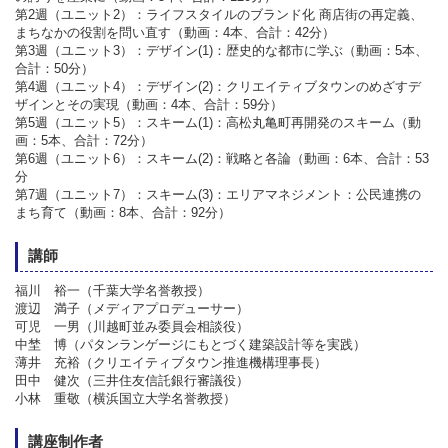
第2週（ユニット2）：ライフスタイルのブランド化 商店街の再定義、
まちなかの役割を問い直す（動画：4本、合計：42分）
第3週（ユニット3）：デザイン(1)：歴史的な都市に学ぶ（動画：5本、
合計：50分）
第4週（ユニット4）：デザイン(2)：クリエイティブタウンのめざすデ
ザインとその実現（動画：4本、合計：59分）
第5週（ユニット5）：スキーム(1)：高松丸亀町再開発のスキーム（動
画：5本、合計：72分）
第6週（ユニット6）：スキーム(2)：戦略と各論（動画：6本、合計：53
分
第7週（ユニット7）：スキーム(3)：エリアマネジメント：公民連携の
まち育て（動画：8本、合計：92分）
講師
福川 裕一（千葉大学名誉教授）
渡辺 満子（メディアプロデューサー）
可児 一男（川越町並み委員会相談役）
中埜 博（パタンランゲージにもとづく建築設計等を実践）
薄井 充裕（クリエイティブタウン推進機構理事長）
田中 健次（三井住友信託銀行審議役）
小林 重敬（横浜国立大学名誉教授）
講座制作者