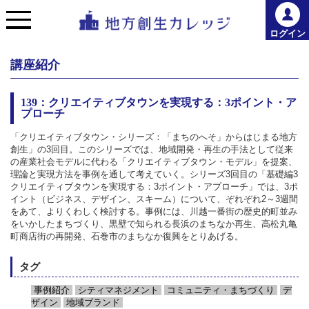
ログイン
講座紹介
139：クリエイティブタウンを実現する：3ポイント・ア
プローチ
「クリエイティブタウン・シリーズ：「まちのへそ」からはじまる地方
創生」の3回目。このシリーズでは、地域開発・再生の手法として従来
の産業社会モデルに代わる「クリエイティブタウン・モデル」を提案、
理論と実現方法を事例を通して考えていく。シリーズ3回目の「基礎編3
クリエイティブタウンを実現する：3ポイント・アプローチ」では、3ポ
イント（ビジネス、デザイン、スキーム）について、ぞれぞれ2～3週間
をあて、よりくわしく検討する。事例には、川越一番街の歴史的町並み
をいかしたまちづくり、黒壁で知られる長浜のまちなか再生、高松丸亀
町商店街の再開発、石巻市のまちなか復興をとりあげる。
タグ
事例紹介
シティマネジメント
コミュニティ・まちづくり
デ
ザイン
地域ブランド