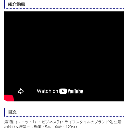
紹介動画
目次
第1週（ユニット1）：ビジネス(1)：ライフスタイルのブランド化 生活
の誇りを産業に（動画：5本、合計：120分）