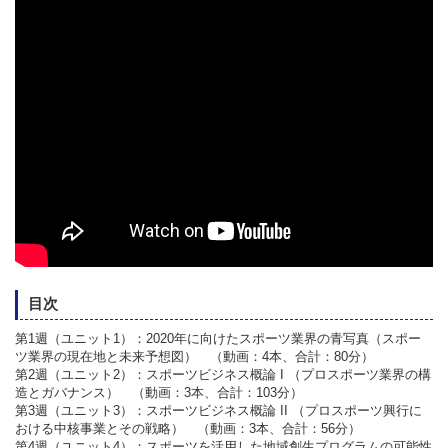
目次
第1週（ユニット1）：2020年に向けたスポーツ業界の青写真（スポー
ツ業界の現在地と未来予想図） （動画：4本、合計：80分）
第2週（ユニット2）：スポーツビジネス概論 I （プロスポーツ業界の構
造とガバナンス） （動画：3本、合計：103分）
第3週（ユニット3）：スポーツビジネス概論 II （プロスポーツ興行に
おける中核事業とその戦略） （動画：3本、合計：56分）
第4週（ユニット4）：スポーツを活用した地域創生プログラムの可能性