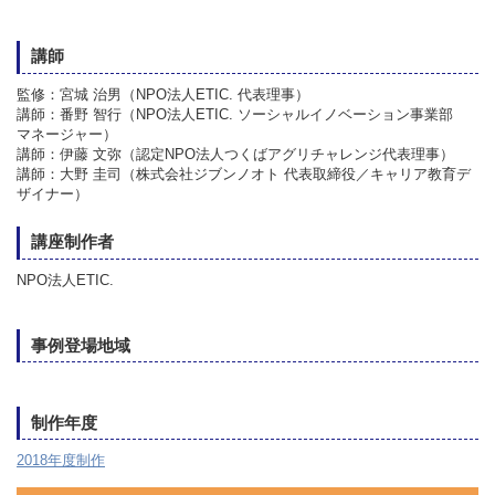
講師
監修：宮城 治男（NPO法人ETIC. 代表理事）
講師：番野 智行（NPO法人ETIC. ソーシャルイノベーション事業部
マネージャー）
講師：伊藤 文弥（認定NPO法人つくばアグリチャレンジ代表理事）
講師：大野 圭司（株式会社ジブンノオト 代表取締役／キャリア教育デ
ザイナー）
講座制作者
NPO法人ETIC.
事例登場地域
制作年度
2018年度制作