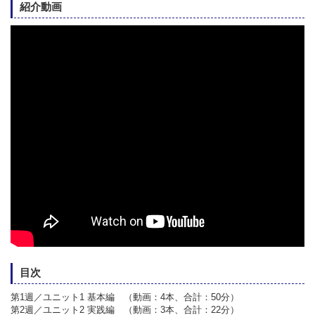
紹介動画
目次
第1週／ユニット1 基本編 （動画：4本、合計：50分）
第2週／ユニット2 実践編 （動画：3本、合計：22分）