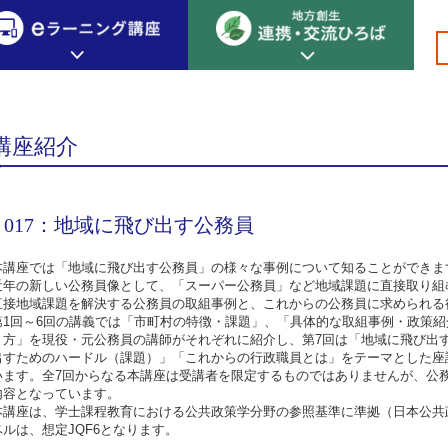
基盤編 その他
>
>
>
>017：地域に飛び出す公務員
創生カレッジ
eラーニング講座
連携
講座紹介
地方創生カレッジについて
地方創生×デジタル
New!
テーマ別おすすめ受講コース
017：地域に飛び出す公務員
eラーニング講座 HOME
地方創生の実践事例紹介
eラーニング受講者の声
サイトマップ
イベント情報
本講座では「地域に飛び出す公務員」の様々な事例について知ることができま
近年の新しい公務員像として、「スーパー公務員」など地域課題に直接取り組
直接地域課題を解決する公務員の取組事例と、これからの公務員に求められる
第1回～6回の講義では「市町村の特徴・課題」、「具体的な取組事例・政策
り方」を現役・元公務員の講師がそれぞれに紹介し、第7回は「地域に飛び出
出すためのハードル（課題）」「これからの行政職員とは」をテーマとした座
います。全7回からなる本講座は受講者を限定するものではありませんが、公
内容となっています。
本講座は、学士課程教育における公共政策学分野の参照基準に準拠（日本公共
ベルは、想定JQF6となります。