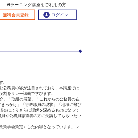
e
ラーニング講座をご利用の方
交流ひろば
無料会員登録
ログイン
おすすめする理由
地方創生交流掲示板
eラーニング講座を探す
官民連携講座
地方創生に役立つコンテンツ集
お問い合わせ
す。
む公務員の姿が注目されており、本講座では
役割をリレー講義で学びます。
紹介」「取組の展望」「これからの公務員の在
すきっかけ」「行政職員の現状」「地域に飛び
談会によりさらに理解を深めるものになって
務員や公務員志望者の方に受講してもらいたい
政策学会策定）した内容となっています。レ