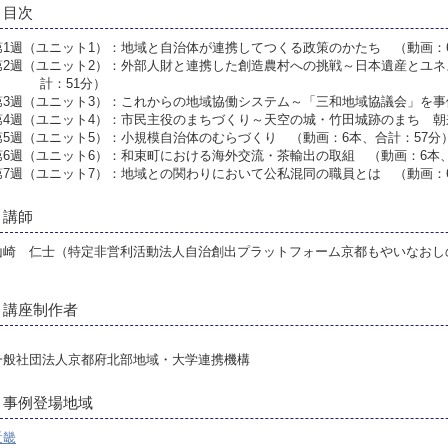
目次
第1週（ユニット1）：地域と自治体が連携してつくる政策のかたち （動画：6
第2週（ユニット2）：外部人財と連携した創造農村への挑戦～日本遺産とユネ
計：51分）
第3週（ユニット3）：これからの地域協働システム～「三和地域協議会」を事
第4週（ユニット4）：市民主役のまちづくり～天空の城・竹田城跡のまち 朝
第5週（ユニット5）：小規模自治体のむらづくり （動画：6本、合計：57分
第6週（ユニット6）：和束町における海外交流・茶輸出の取組 （動画：6本、
第7週（ユニット7）：地域との関わりにおいて公私混同の職員とは （動画：6
講師
山崎 仁士（特定非営利活動法人自治創出プラットフォーム京都もやいなおし
講座制作者
一般社団法人京都府北部地域・大学連携機構
事例登場地域
近畿