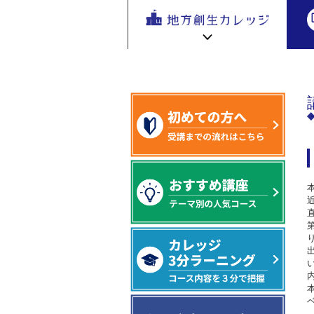
地方創生
地方創生 eラーニング講座
基盤編
地方
を無料eラ
ーニング
で学ぶ。
専門家の
地方創生カレッジ HOME
連携・交流ひろば HOME
講座が200
e
ラーニング講座 HOME
以上
新着情報
連携・交流ひろばについて
初めての方へ
地方創生カレッジ活用の流れ
全国で活躍する地方創生専門人材
受講方法
ビデオライブラリ
地方創生応援プロジェクト