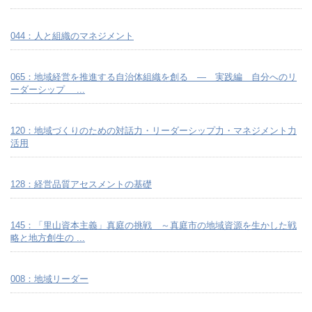
044：人と組織のマネジメント
065：地域経営を推進する自治体組織を創る ― 実践編 自分へのリ
ーダーシップ ...
120：地域づくりのための対話力・リーダーシップ力・マネジメント力
活用
128：経営品質アセスメントの基礎
145：「里山資本主義」真庭の挑戦 ～真庭市の地域資源を生かした戦
略と地方創生の ...
008：地域リーダー