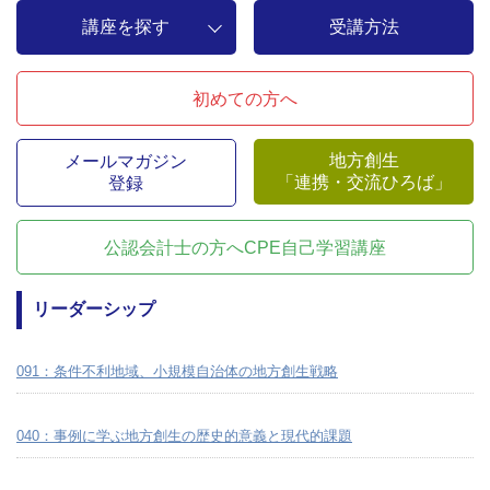
講座を探す
受講方法
初めての方へ
地方創生
メールマガジン
「連携・交流ひろば」
登録
公認会計士の方へ
CPE自己学習講座
リーダーシップ
091：条件不利地域、小規模自治体の地方創生戦略
040：事例に学ぶ地方創生の歴史的意義と現代的課題