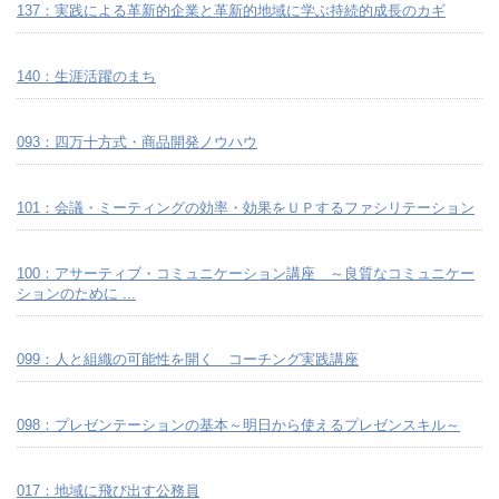
137：実践による革新的企業と革新的地域に学ぶ持続的成長のカギ
140：生涯活躍のまち
093：四万十方式・商品開発ノウハウ
101：会議・ミーティングの効率・効果をＵＰするファシリテーション
100：アサーティブ・コミュニケーション講座 ～良質なコミュニケー
ションのために ...
099：人と組織の可能性を開く コーチング実践講座
098：プレゼンテーションの基本～明日から使えるプレゼンスキル～
017：地域に飛び出す公務員