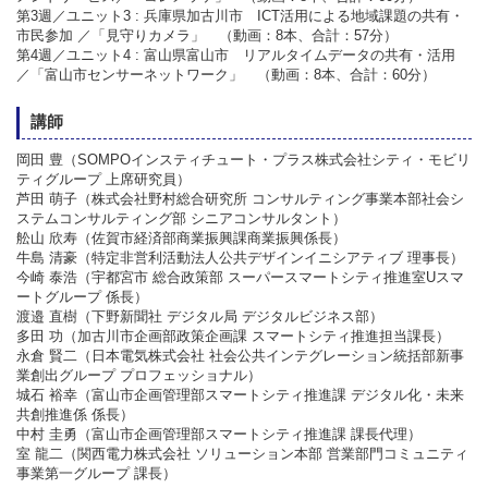
第3週／ユニット3 : 兵庫県加古川市 ICT活用による地域課題の共有・
市民参加 ／「見守りカメラ」 （動画：8本、合計：57分）
第4週／ユニット4 : 富山県富山市 リアルタイムデータの共有・活用
／「富山市センサーネットワーク」 （動画：8本、合計：60分）
講師
岡田 豊（SOMPOインスティチュート・プラス株式会社シティ・モビリ
ティグループ 上席研究員）
芦田 萌子（株式会社野村総合研究所 コンサルティング事業本部社会シ
ステムコンサルティング部 シニアコンサルタント）
舩山 欣寿（佐賀市経済部商業振興課商業振興係長）
牛島 清豪（特定非営利活動法人公共デザインイニシアティブ 理事長）
今崎 泰浩（宇都宮市 総合政策部 スーパースマートシティ推進室Uスマ
ートグループ 係長）
渡邉 直樹（下野新聞社 デジタル局 デジタルビジネス部）
多田 功（加古川市企画部政策企画課 スマートシティ推進担当課長）
永倉 賢二（日本電気株式会社 社会公共インテグレーション統括部新事
業創出グループ プロフェッショナル）
城石 裕幸（富山市企画管理部スマートシティ推進課 デジタル化・未来
共創推進係 係長）
中村 圭勇（富山市企画管理部スマートシティ推進課 課長代理）
室 龍二（関西電力株式会社 ソリューション本部 営業部門コミュニティ
事業第一グループ 課長）