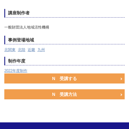
講座制作者
一般財団法人地域活性機構
事例登場地域
北関東
北陸
近畿
九州
制作年度
2022年度制作
N 受講する
N 受講方法