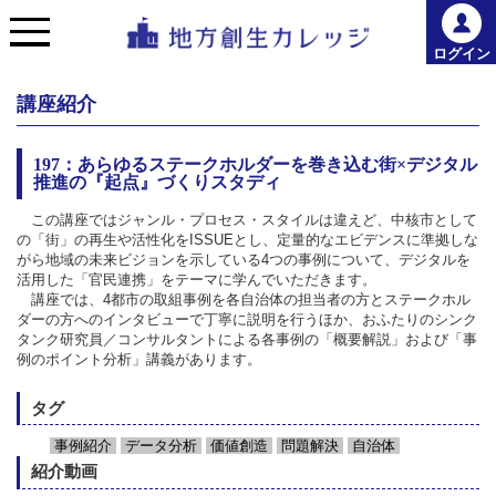
ログイン
講座紹介
197：あらゆるステークホルダーを巻き込む街×デジタル
推進の『起点』づくりスタディ
この講座ではジャンル・プロセス・スタイルは違えど、中核市として
の「街」の再生や活性化をISSUEとし、定量的なエビデンスに準拠しな
がら地域の未来ビジョンを示している4つの事例について、デジタルを
活用した「官民連携」をテーマに学んでいただきます。
講座では、4都市の取組事例を各自治体の担当者の方とステークホル
ダーの方へのインタビューで丁寧に説明を行うほか、おふたりのシンク
タンク研究員／コンサルタントによる各事例の「概要解説」および「事
例のポイント分析」講義があります。
タグ
事例紹介
データ分析
価値創造
問題解決
自治体
紹介動画