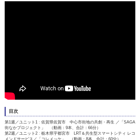
目次
第1週／ユニット1 : 佐賀県佐賀市 中心市街地の共創・再生 ／「SAGA
街なかプロジェクト」 （動画：9本、合計：66分）
第2週／ユニット2 : 栃木県宇都宮市 LRT＆共生型スマートシティ レコ
メンドサービス／「コレメッケ」 （動画：8本、合計：60分）