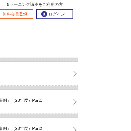
e
ラーニング講座をご利用の方
交流ひろば
無料会員登録
ログイン
おすすめする理由
地方創生交流掲示板
eラーニング講座を探す
官民連携講座
地方創生に役立つコンテンツ集
お問い合わせ
」（28年度）Part1
」（28年度）Part2