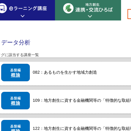
>
>データ分析
創生カレッジ
eラーニング講座
連携
データ分析
地方創生カレッジについて
地方創生×デジタル
New!
タグに該当する講座一覧
テーマ別おすすめ受講コース
eラーニング講座 HOME
地方創生の実践事例紹介
eラーニング受講者の声
082：あるものを生かす地域力創造
サイトマップ
イベント情報
109：地方創生に資する金融機関等の「特徴的な取組事例
122：地方創生に資する金融機関等の「特徴的な取組事例