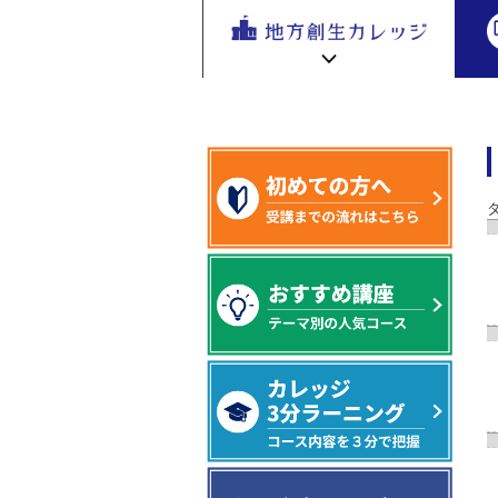
地方創生
キーワード（タグ）から講座を探す
地方
を無料eラ
ーニング
で学ぶ。
専門家の
地方創生カレッジ HOME
連携・交流ひろば HOME
講座が200
e
ラーニング講座 HOME
以上
新着情報
連携・交流ひろばについて
初めての方へ
地方創生カレッジ活用の流れ
全国で活躍する地方創生専門人材
受講方法
ビデオライブラリ
地方創生応援プロジェクト