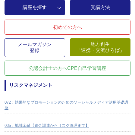
講座を探す
受講方法
初めての方へ
地方創生
メールマガジン
「連携・交流ひろば」
登録
公認会計士の方へ
CPE自己学習講座
リスクマネジメント
072：効果的なプロモーションのためのソーシャルメディア活用基礎講
座
035：地域金融【資金調達からリスク管理まで】