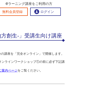
e
ラーニング講座をご利用の方
交流ひろば
無料会員登録
ログイン
×地方創生‐」受講生向け講座
おすすめする理由
地方創生交流掲示板
eラーニング講座を探す
月分の講座を「完全オンライン」で開催します。
官民連携講座
地方創生に役立つコンテンツ集
、オンラインワークショップ①の前に必ず下記講
お問い合わせ
ご案内ページ
をご覧ください。