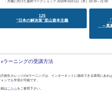
・共働に向けた最終ワークショップ 2020年10月1日（木）19:30～21:00
125
“日本の解決策”里山資本主義
「
～真庭
eラーニングの受講方法
地方創生カレッジのeラーニングは、インターネットに接続できる環境にあれ
フォンでも学習が可能です。
詳細は
こちら
をご参照下さい。