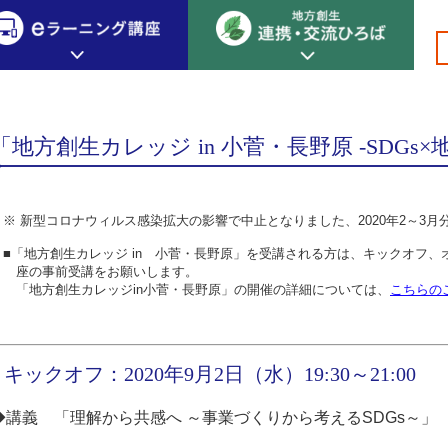
講生向け講座
創生カレッジ
eラーニング講座
連携
「地方創生カレッジ in 小菅・長野原 ‐SDGs
地方創生カレッジについて
地方創生×デジタル
New!
テーマ別おすすめ受講コース
※ 新型コロナウィルス感染拡大の影響で中止となりました、2020年2～3
eラーニング講座 HOME
地方創生の実践事例紹介
eラーニング受講者の声
■「地方創生カレッジ in 小菅・長野原」を受講される方は、キックオフ
サイトマップ
イベント情報
座の事前受講をお願いします。
「地方創生カレッジin小菅・長野原」の開催の詳細については、
こちらの
キックオフ：2020年9月2日（水）19:30～21:00
◆講義 「理解から共感へ ～事業づくりから考えるSDGs～」