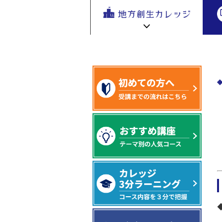
地方創生
>地方創生カレッジ in 小菅・長野原 受
地方
を無料eラ
ーニング
で学ぶ。
専門家の
地方創生カレッジ HOME
連携・交流ひろば HOME
講座が200
e
ラーニング講座 HOME
以上
新着情報
連携・交流ひろばについて
初めての方へ
地方創生カレッジ活用の流れ
全国で活躍する地方創生専門人材
受講方法
ビデオライブラリ
地方創生応援プロジェクト