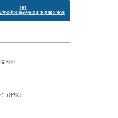
157
を地方公共団体が推進する意義と実践
 （計3回）
木) （計3回）